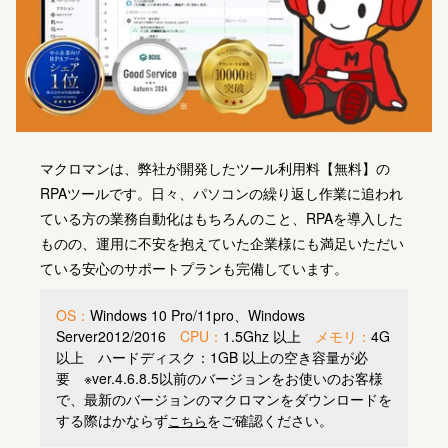
マクロマン
は、弊社が開発したツール利用料【無料】の
RPAツールです。日々、パソコンの繰り返し作業に追われ
ている方の業務自動化はもちろんのこと、RPAを導入した
ものの、
運用に不安を抱えていた
企業様にも満足いただい
ている安心のサポートプランも完備しています。
OS：
Windows 10 Pro/11pro、Windows
Server2012/2016
CPU：
1.5Ghz 以上
メモリ：
4G
以上
ハードディスク：
1GB 以上の空き容量が必
要
※ver.4.6.8.5以前のバージョンをお使いのお客様
で、最新のバージョンのマクロマンをダウンロードを
する際はかならず
をご確認く
ださい。
こちら